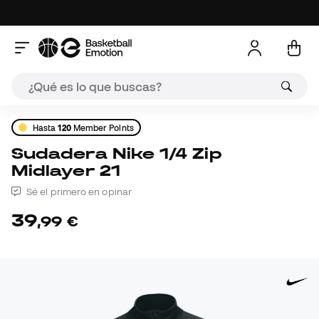
Hasta
120
Member Points
Sudadera Nike 1/4 Zip
Midlayer 21
Sé el primero en opinar
39
,
99
€