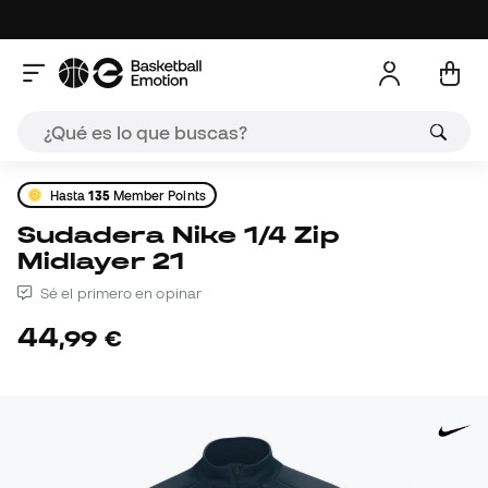
Hasta
135
Member Points
Sudadera Nike 1/4 Zip
Midlayer 21
Sé el primero en opinar
44
,
99
€