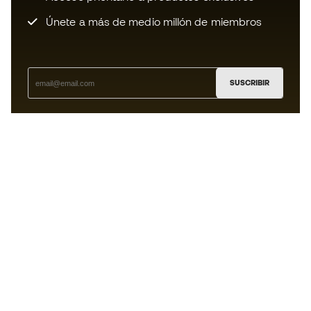
Únete a más de medio millón de miembros
SUSCRIBIR
Acepto recibir comunicaciones personalizadas para mi
según la
Política de privacidad
de Sports Emotion.
La App
para los que viven el basket
de forma diferente.