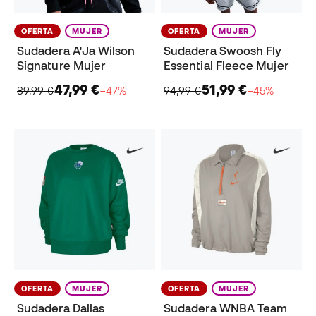
OFERTA
MUJER
OFERTA
MUJER
Sudadera A'Ja Wilson
Sudadera Swoosh Fly
Signature Mujer
Essential Fleece Mujer
47,99 €
51,99 €
89,99 €
−47%
94,99 €
−45%
OFERTA
MUJER
OFERTA
MUJER
Sudadera Dallas
Sudadera WNBA Team