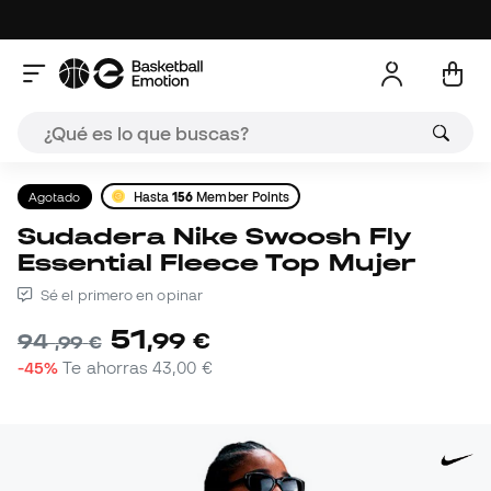
Agotado
Hasta
156
Member Points
Sudadera Nike Swoosh Fly
Essential Fleece Top Mujer
Sé el primero en opinar
51
,
99
€
94
,
99
€
-45%
Te ahorras
43,00 €