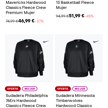
Mavericks Hardwood
13 Basketball Fleece
Classics Fleece Crew
Mujer
Premium Mujer
51,99 €
94,99 €
−45%
46,99 €
74,99 €
−37%
OFERTA
MUJER
OFERTA
MUJER
Sudadera Philadelphia
Sudadera Minnesota
76Ers Hardwood
Timberwolves
Classics Fleece Crew
Hardwood Classics