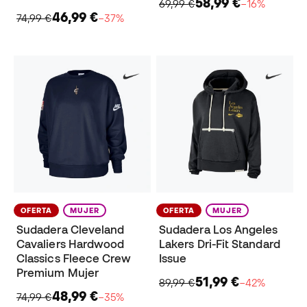
58,99 €
69,99 €
−16%
46,99 €
74,99 €
−37%
OFERTA
MUJER
OFERTA
MUJER
Sudadera Cleveland
Sudadera Los Angeles
Cavaliers Hardwood
Lakers Dri-Fit Standard
Classics Fleece Crew
Issue
Premium Mujer
51,99 €
89,99 €
−42%
48,99 €
74,99 €
−35%