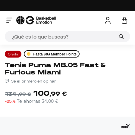
Oferta
Hasta
303
Member Points
Tenis Puma MB.05 Fast &
Furious Miami
Sé el primero en opinar
100
,
99
€
134
,
99
€
-25%
Te ahorras
34,00 €