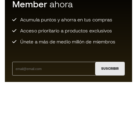
Member
ahora
Acumula puntos y ahorra en tus compras
Acceso prioritario a productos exclusivos
Únete a más de medio millón de miembros
SUSCRIBIR
Acepto recibir comunicaciones personalizadas para mi
según la
Política de privacidad
de Sports Emotion.
La App
para los que viven el basket
de forma diferente.