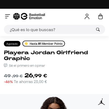
Agotado
Hasta
81
Member Points
Playera Jordan Girlfriend
Graphic
Sé el primero en opinar
26
,
99
€
49
,
99
€
-46%
Te ahorras
23,00 €