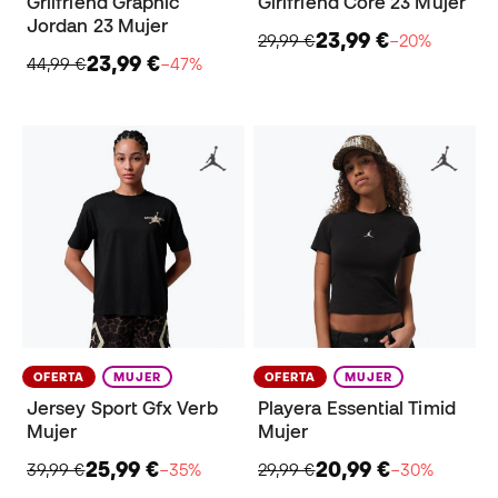
Grilfriend Graphic
Girlfriend Core 23 Mujer
Jordan 23 Mujer
23,99 €
29,99 €
−20%
23,99 €
44,99 €
−47%
OFERTA
MUJER
OFERTA
MUJER
Jersey Sport Gfx Verb
Playera Essential Timid
Mujer
Mujer
25,99 €
20,99 €
39,99 €
−35%
29,99 €
−30%