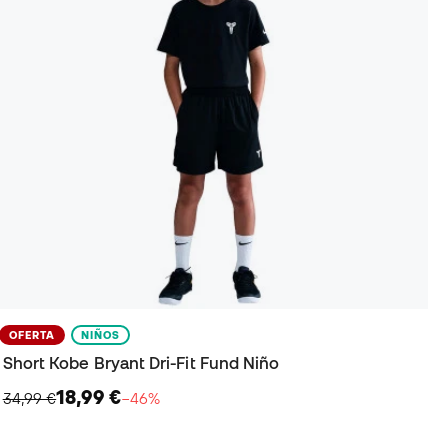
OFERTA
NIÑOS
Short Kobe Bryant Dri-Fit Fund Niño
18,99 €
34,99 €
−46%