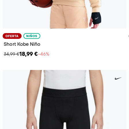
OFERTA
NIÑOS
Short Kobe Niño
18,99 €
34,99 €
−46%