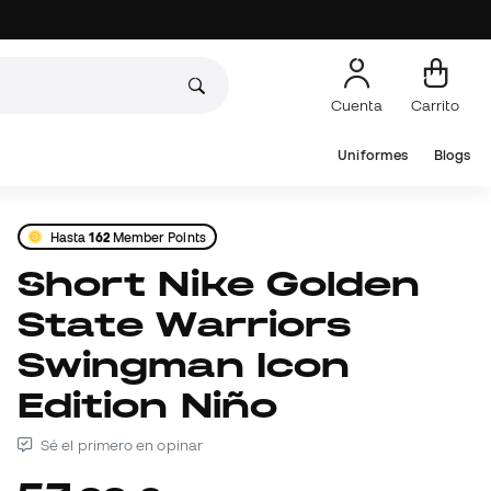
Cuenta
Carrito
Uniformes
Blogs
Hasta
162
Member Points
Short Nike Golden
State Warriors
Swingman Icon
Edition Niño
Sé el primero en opinar