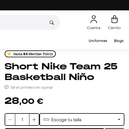
Cuenta
Carrito
Uniformes
Blogs
Hasta
84
Member Points
Short Nike Team 25
Basketball Niño
Sé el primero en opinar
28
,
00
€
Escoge tu talla