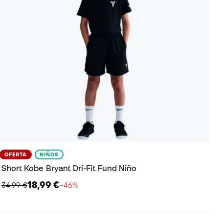
OFERTA
NIÑOS
Short Kobe Bryant Dri-Fit Fund Niño
18,99 €
34,99 €
−46%