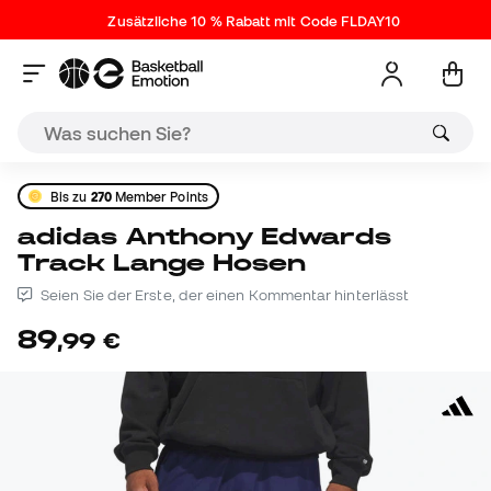
Zusätzliche 10 % Rabatt mit Code FLDAY10
Bis zu
270
Member Points
adidas Anthony Edwards
Track Lange Hosen
Seien Sie der Erste, der einen Kommentar hinterlässt
89
,
99
€