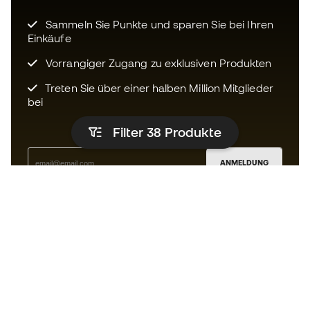
Sammeln Sie Punkte und sparen Sie bei Ihren
Einkäufe
Vorrangiger Zugang zu exklusiven Produkten
Treten Sie über einer halben Million Mitglieder
bei
Filter 38
Produkte
ANMELDUNG
Ich bin damit einverstanden, dass ich gemäß der
Datenschutzrichtlinie
von Sports Emotion personalisierte
Mitteilungen erhalte.
Die App
für alle, die Basketball
anders erleben.