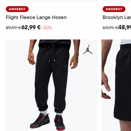
ANGEBOT
ANGEBOT
Flight Fleece Lange Hosen
Brooklyn L
62,99 €
48,9
89,99 €
−30%
69,99 €