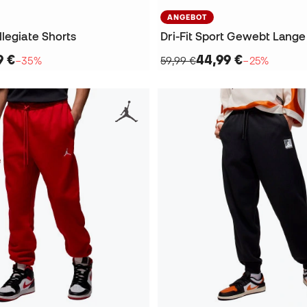
ANGEBOT
legiate Shorts
Dri-Fit Sport Gewebt Lang
9 €
44,99 €
−35%
59,99 €
−25%