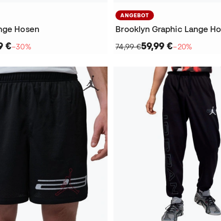
ANGEBOT
ange Hosen
Brooklyn Graphic Lange H
9 €
59,99 €
−30%
74,99 €
−20%