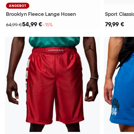
ANGEBOT
Brooklyn Fleece Lange Hosen
Sport Class
54,99 €
79,99 €
64,99 €
−15%