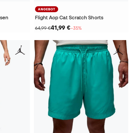
ANGEBOT
osen
Flight Aop Cat Scratch Shorts
41,99 €
64,99 €
−35%