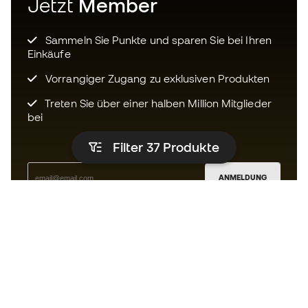
Jetzt
Member
Sammeln Sie Punkte und sparen Sie bei Ihren
Einkäufe
Vorrangiger Zugang zu exklusiven Produkten
Treten Sie über einer halben Million Mitglieder
bei
Filter 37
Produkte
ANMELDUNG
Ich bin damit einverstanden, dass ich gemäß der
Datenschutzrichtlinie
von Sports Emotion personalisierte
Mitteilungen erhalte.
Die App
für alle, die Basketball