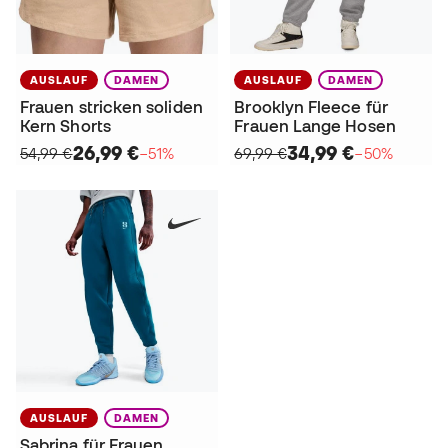
AUSLAUF
DAMEN
AUSLAUF
DAMEN
Frauen stricken soliden
Brooklyn Fleece für
Kern Shorts
Frauen Lange Hosen
26,99 €
34,99 €
54,99 €
−51%
69,99 €
−50%
AUSLAUF
DAMEN
Sabrina für Frauen