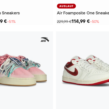
AUSLAUF
h Sneakers
Air Foamposite One Sneak
9 €
114,99 €
−51%
229,99 €
−50%