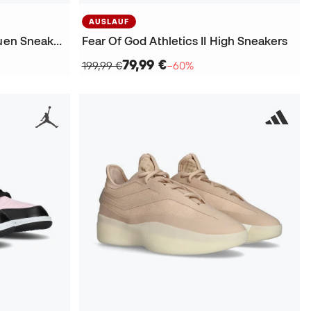
AUSLAUF
Air Jordan 1 Low SE für Frauen Sneakers
Fear Of God Athletics II High Sneakers
79,99 €
199,99 €
−60%