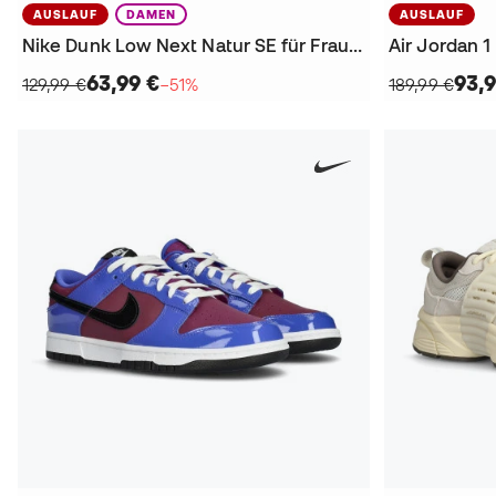
AUSLAUF
DAMEN
AUSLAUF
Nike Dunk Low Next Natur SE für Frauen Sneakers
Air Jordan 
63,99 €
93,9
129,99 €
−51%
189,99 €