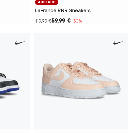
AUSLAUF
LaFrancé RNR Sneakers
59,99 €
119,99 €
−50%