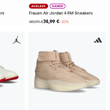
AUSLAUF
DAMEN
ers
Frauen Air Jordan 4 RM Sneakers
74,99 €
149,99 €
−50%