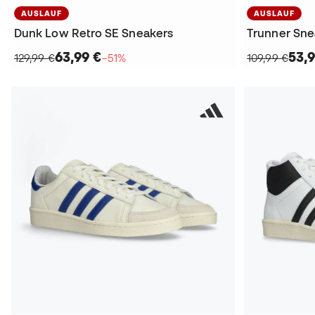
AUSLAUF
AUSLAUF
Dunk Low Retro SE Sneakers
Trunner Sne
63,99 €
53,9
129,99 €
−51%
109,99 €