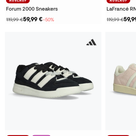
AUSLAUF
AUSLAUF
Forum 2000 Sneakers
LaFrancé R
59,99 €
59,9
119,99 €
−50%
119,99 €