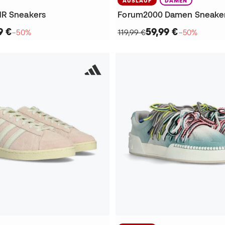
AUSLAUF
DAMEN
NR Sneakers
Forum2000 Damen Sneake
9 €
59,99 €
−50%
119,99 €
−50%