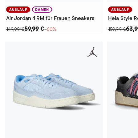
AUSLAUF
DAMEN
AUSLAUF
Air Jordan 4 RM für Frauen Sneakers
Hela Style 
59,99 €
63,9
149,99 €
−60%
159,99 €