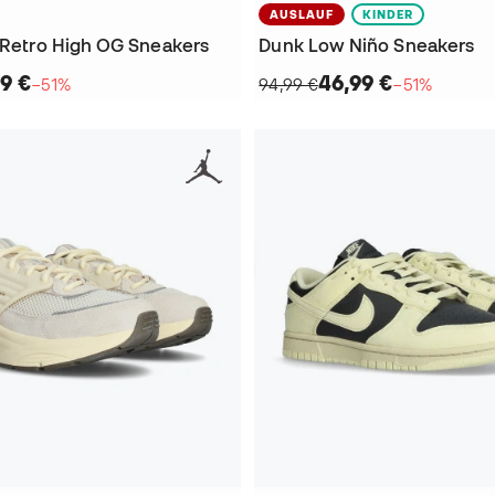
AUSLAUF
KINDER
1 Retro High OG Sneakers
Dunk Low Niño Sneakers
9 €
46,99 €
−51%
94,99 €
−51%