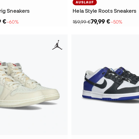
AUSLAUF
rig Sneakers
Hela Style Roots Sneakers
9 €
79,99 €
−60%
159,99 €
−50%