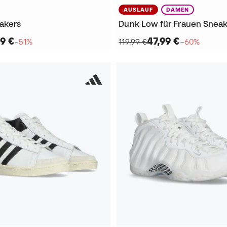
AUSLAUF
DAMEN
akers
Dunk Low für Frauen Sneak
9 €
47,99 €
−51%
119,99 €
−60%