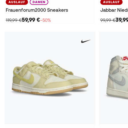
AUSLAUF
DAMEN
AUSLAUF
Frauenforum2000 Sneakers
Jabbar Nied
59,99 €
39,9
119,99 €
−50%
99,99 €