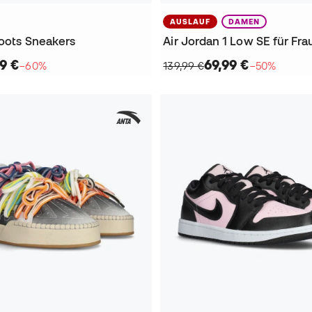
AUSLAUF
DAMEN
Roots Sneakers
9 €
69,99 €
−60%
139,99 €
−50%