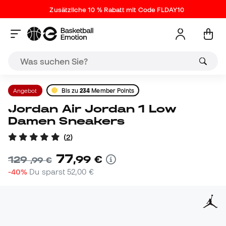
Zusätzliche 10 % Rabatt mit Code FLDAY10
Angebot
Bis zu
234
Member Points
Jordan Air Jordan 1 Low
Damen Sneakers
(
2
)
77
,
99
€
129
,
99
€
-40%
Du sparst
52,00 €