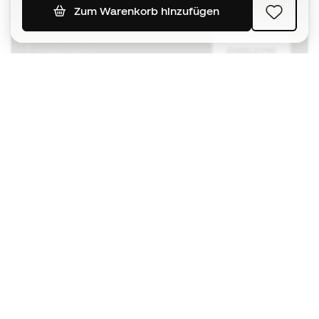
Zum Warenkorb hinzufügen
ANMELDUNG
Ich bin damit einverstanden, dass ich gemäß der
Datenschutzrichtlinie
von Sports Emotion personalisierte
Mitteilungen erhalte.
Die App
für alle, die Basketball
anders erleben.