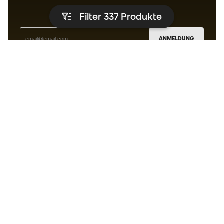
Filter 337
Produkte
ANMELDUNG
Ich bin damit einverstanden, dass ich gemäß der
Datenschutzrichtlinie
von Sports Emotion personalisierte
Mitteilungen erhalte.
Die App
für alle, die Basketball
anders erleben.