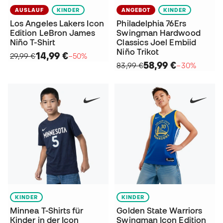
AUSLAUF
KINDER
ANGEBOT
KINDER
Los Angeles Lakers Icon
Philadelphia 76Ers
Edition LeBron James
Swingman Hardwood
Niño T-Shirt
Classics Joel Embiid
Niño Trikot
14,99 €
29,99 €
−50%
58,99 €
83,99 €
−30%
KINDER
KINDER
Minnea T-Shirts für
Golden State Warriors
Kinder in der Icon
Swingman Icon Edition