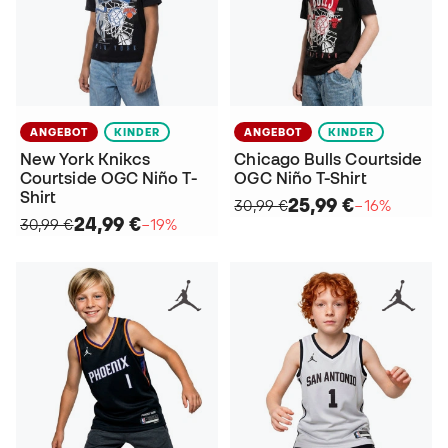
ANGEBOT
KINDER
ANGEBOT
KINDER
New York Knikcs
Chicago Bulls Courtside
Courtside OGC Niño T-
OGC Niño T-Shirt
Shirt
25,99 €
30,99 €
−16%
24,99 €
30,99 €
−19%