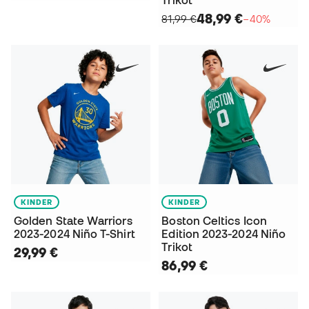
Trikot
48,99 €
81,99 €
−40%
KINDER
KINDER
Golden State Warriors
Boston Celtics Icon
2023-2024 Niño T-Shirt
Edition 2023-2024 Niño
Trikot
29,99 €
86,99 €