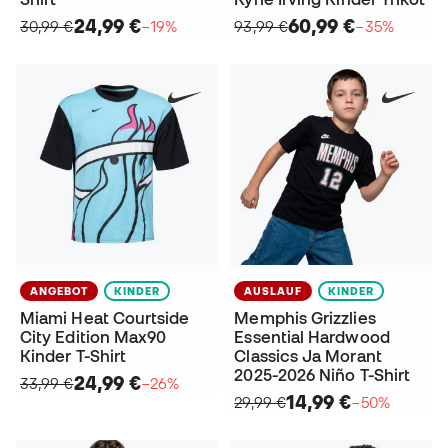
24,99 €
60,99 €
30,99 €
−19%
93,99 €
−35%
ANGEBOT
KINDER
AUSLAUF
KINDER
Miami Heat Courtside
Memphis Grizzlies
City Edition Max90
Essential Hardwood
Kinder T-Shirt
Classics Ja Morant
2025-2026 Niño T-Shirt
24,99 €
33,99 €
−26%
14,99 €
29,99 €
−50%