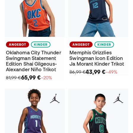
ANGEBOT
KINDER
ANGEBOT
KINDER
Oklahoma City Thunder
Memphis Grizzlies
Swingman Statement
Swingman Icon Edition
Edition Shai Gilgeous-
Ja Morant Kinder Trikot
Alexander Niño Trikot
43,99 €
86,99 €
−49%
65,99 €
81,99 €
−20%