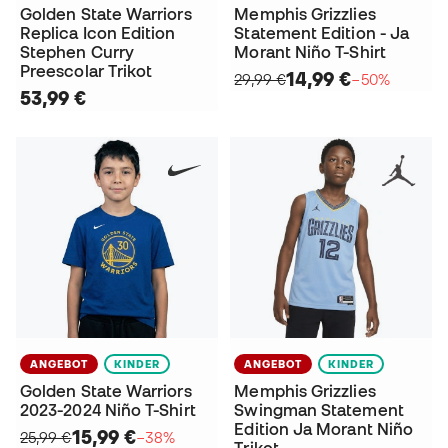
Golden State Warriors
Memphis Grizzlies
Replica Icon Edition
Statement Edition - Ja
Stephen Curry
Morant Niño T-Shirt
Preescolar Trikot
14,99 €
29,99 €
−50%
53,99 €
ANGEBOT
KINDER
ANGEBOT
KINDER
Golden State Warriors
Memphis Grizzlies
2023-2024 Niño T-Shirt
Swingman Statement
Edition Ja Morant Niño
15,99 €
25,99 €
−38%