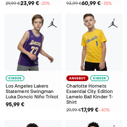
23,99 €
60,99 €
29,99 €
−20%
93,99 €
−35%
KINDER
ANGEBOT
KINDER
Los Angeles Lakers
Charlotte Hornets
Statement Swingman
Essential City Edition
Luka Doncic Niño Trikot
Lamelo Ball Kinder T-
Shirt
95,99 €
17,99 €
29,99 €
−40%