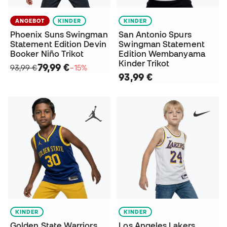
ANGEBOT
KINDER
KINDER
Phoenix Suns Swingman
San Antonio Spurs
Statement Edition Devin
Swingman Statement
Booker Niño Trikot
Edition Wembanyama
Kinder Trikot
79,99 €
93,99 €
−15%
93,99 €
KINDER
KINDER
Golden State Warriors
Los Angeles Lakers