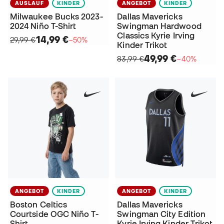
AUSLAUF
KINDER
ANGEBOT
KINDER
Milwaukee Bucks 2023-
Dallas Mavericks
2024 Niño T-Shirt
Swingman Hardwood
Classics Kyrie Irving
14,99 €
29,99 €
−50%
Kinder Trikot
49,99 €
83,99 €
−40%
ANGEBOT
KINDER
ANGEBOT
KINDER
Boston Celtics
Dallas Mavericks
Courtside OGC Niño T-
Swingman City Edition
Shirt
Kyrie Irving Kinder Trikot