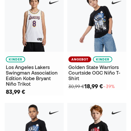
KINDER
ANGEBOT
KINDER
Los Angeles Lakers
Golden State Warriors
Swingman Association
Courtside OGC Niño T-
Edition Kobe Bryant
Shirt
Niño Trikot
18,99 €
30,99 €
−39%
83,99 €