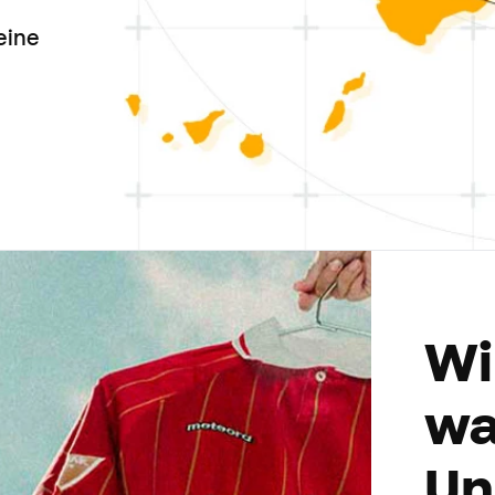
eine
Wi
wa
Un