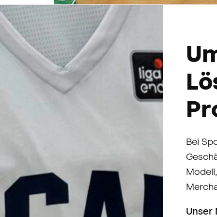
Um
Lö
Pr
Bei Sp
Geschäf
Modell
Mercha
Unser 