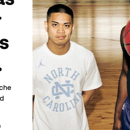
r
s
.
sche
nd
n