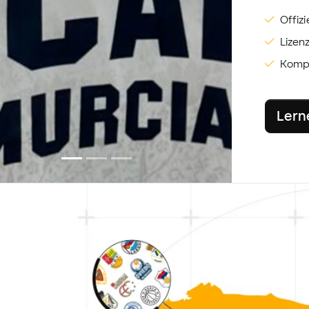
Offiz
Lizen
Kompl
Lern