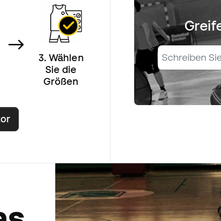
Greif
3.
Wählen
Sie die
Größen
tor
as