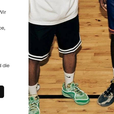
Wir
ce,
 die