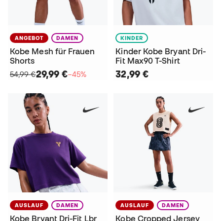
ANGEBOT
DAMEN
KINDER
Kobe Mesh für Frauen
Kinder Kobe Bryant Dri-
Shorts
Fit Max90 T-Shirt
29,99 €
32,99 €
54,99 €
−45%
AUSLAUF
DAMEN
AUSLAUF
DAMEN
Kobe Bryant Dri-Fit Lbr
Kobe Cropped Jersey