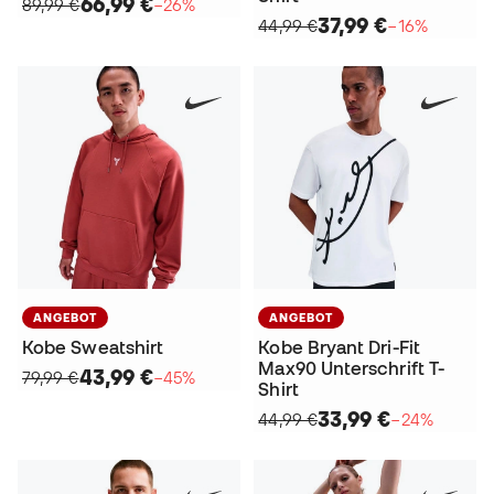
66,99 €
89,99 €
−26%
37,99 €
44,99 €
−16%
ANGEBOT
ANGEBOT
Kobe Sweatshirt
Kobe Bryant Dri-Fit
Max90 Unterschrift T-
43,99 €
79,99 €
−45%
Shirt
33,99 €
44,99 €
−24%