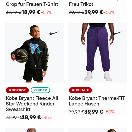
Crop für Frauen T-Shirt
Frau Trikot
18,99 €
39,99 €
39,99 €
−53%
79,99 €
−50%
ANGEBOT
KINDER
AUSLAUF
Kobe Bryant Fleece All
Kobe Bryant Therma-FIT
Star Weekend Kinder
Lange Hosen
Sweatshirt
39,99 €
79,99 €
−50%
48,99 €
74,99 €
−35%