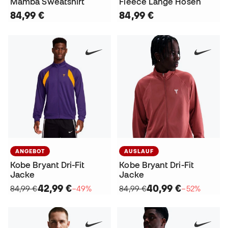
Mamba Sweatshirt
Fleece Lange Hosen
84,99 €
84,99 €
ANGEBOT
AUSLAUF
Kobe Bryant Dri-Fit
Kobe Bryant Dri-Fit
Jacke
Jacke
42,99 €
40,99 €
84,99 €
−49%
84,99 €
−52%