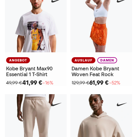
ANGEBOT
AUSLAUF
DAMEN
Kobe Bryant Max90
Damen Kobe Bryant
Essential 1 T-Shirt
Woven Feat Rock
41,99 €
61,99 €
49,99 €
−16%
129,99 €
−52%