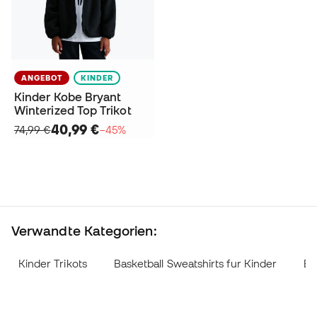
ANGEBOT
KINDER
Kinder Kobe Bryant
Winterized Top Trikot
40,99 €
74,99 €
−45%
Verwandte Kategorien:
Kinder Trikots
Basketball Sweatshirts fur Kinder
Ba