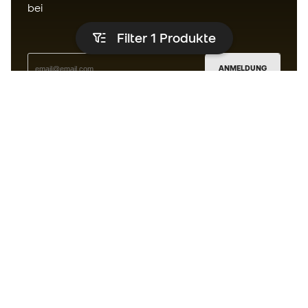
bei
Filter 1
Produkte
ANMELDUNG
Ich bin damit einverstanden, dass ich gemäß der
Datenschutzrichtlinie
von Sports Emotion personalisierte
Mitteilungen erhalte.
Die App
für alle, die Basketball
anders erleben.