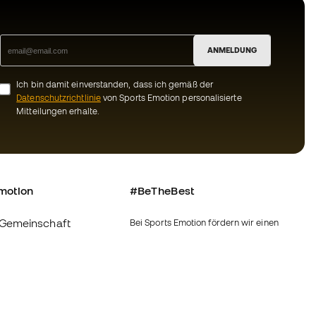
ANMELDUNG
Ich bin damit einverstanden, dass ich gemäß der
Datenschutzrichtlinie
von Sports Emotion personalisierte
Mitteilungen erhalte.
motion
#BeTheBest
Gemeinschaft
Bei Sports Emotion fördern wir einen
sportlichen Lebensstil, der darauf abzielt,
das vollkommene Glück der Sportler zu
erreichen, dank des Ökosystems, das von
ns
jeder der spezialisierten Marken der
Gruppe geschaffen wird.
Bedingungen und