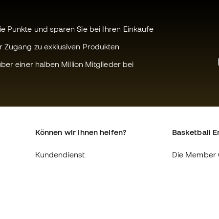
 Punkte und sparen Sie bei Ihren Einkäufe
r Zugang zu exklusiven Produkten
ber einer halben Million Mitglieder bei
Können wir Ihnen helfen?
Basketball E
Kundendienst
Die Member 
Umtausch und Rückgabe
Über uns
Äquivalenz der Schuhgrößen
Arbeite mit u
Compliance
Allgemeine 
Konditionen