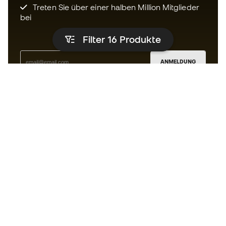
Treten Sie über einer halben Million Mitglieder
bei
Filter 16
Produkte
ANMELDUNG
Ich bin damit einverstanden, dass ich gemäß der
Datenschutzrichtlinie
von Sports Emotion personalisierte
Mitteilungen erhalte.
Die App
für alle, die Basketball
anders erleben.