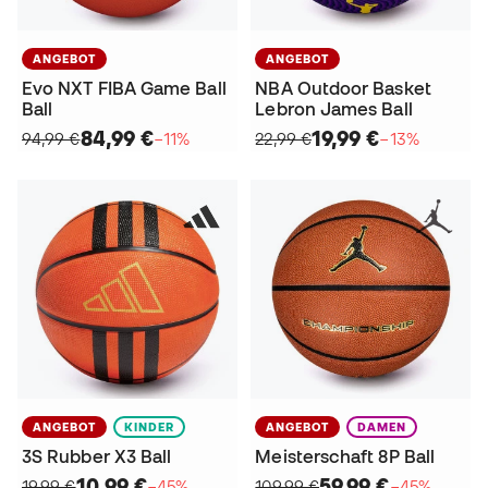
ANGEBOT
ANGEBOT
Evo NXT FIBA Game Ball
NBA Outdoor Basket
Ball
Lebron James Ball
84,99 €
19,99 €
94,99 €
−11%
22,99 €
−13%
ANGEBOT
KINDER
ANGEBOT
DAMEN
3S Rubber X3 Ball
Meisterschaft 8P Ball
10,99 €
59,99 €
19,99 €
−45%
109,99 €
−45%