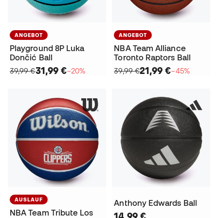
ANGEBOT
ANGEBOT
Playground 8P Luka
NBA Team Alliance
Dončić Ball
Toronto Raptors Ball
31,99 €
21,99 €
39,99 €
−20%
39,99 €
−45%
AUSLAUF
Anthony Edwards Ball
NBA Team Tribute Los
14,99 €