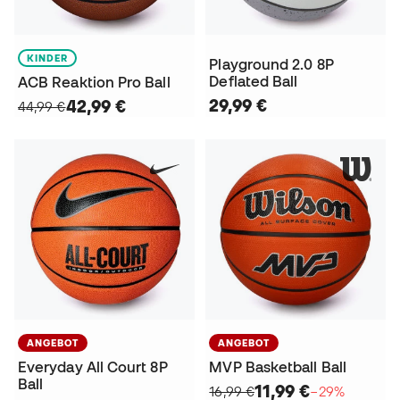
KINDER
Playground 2.0 8P
Deflated Ball
ACB Reaktion Pro Ball
29,99 €
42,99 €
44,99 €
ANGEBOT
ANGEBOT
Everyday All Court 8P
MVP Basketball Ball
Ball
11,99 €
16,99 €
−29%