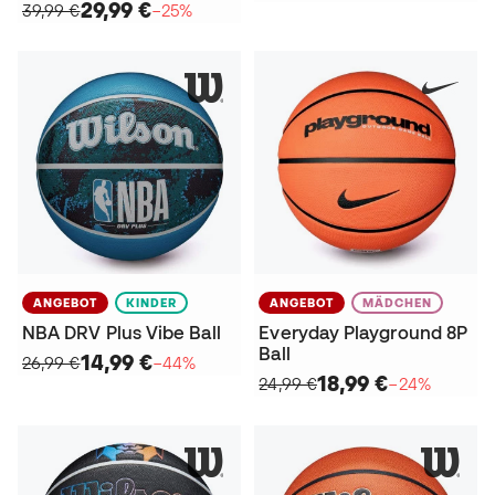
29,99 €
39,99 €
−25%
ANGEBOT
KINDER
ANGEBOT
MÄDCHEN
NBA DRV Plus Vibe Ball
Everyday Playground 8P
Ball
14,99 €
26,99 €
−44%
18,99 €
24,99 €
−24%