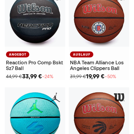
ANGEBOT
AUSLAUF
Reaction Pro Comp Bskt
NBA Team Alliance Los
Sz7 Ball
Angeles Clippers Ball
33,99 €
19,99 €
44,99 €
−24%
39,99 €
−50%