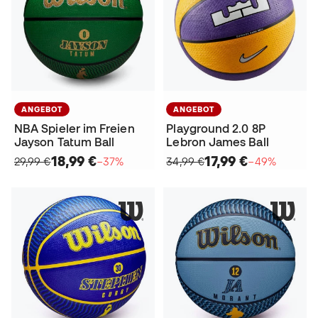
ANGEBOT
ANGEBOT
NBA Spieler im Freien
Playground 2.0 8P
Jayson Tatum Ball
Lebron James Ball
18,99 €
17,99 €
29,99 €
−37%
34,99 €
−49%