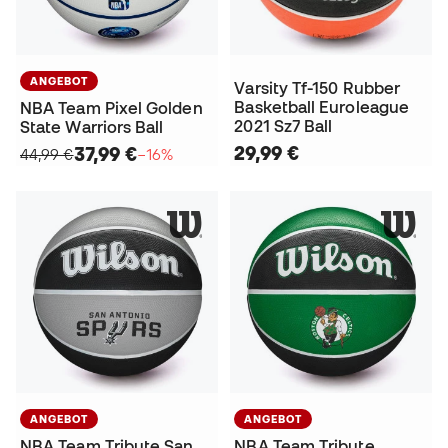
ANGEBOT
Varsity Tf-150 Rubber
Basketball Euroleague
NBA Team Pixel Golden
2021 Sz7 Ball
State Warriors Ball
29,99 €
37,99 €
44,99 €
−16%
ANGEBOT
ANGEBOT
NBA Team Tribute San
NBA Team Tribute