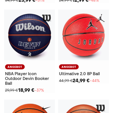
ANGEBOT
ANGEBOT
NBA Player Icon
Ultimative 2.0 8P Ball
Outdoor Devin Booker
24,99 €
44,99 €
−44%
Ball
18,99 €
29,99 €
−37%