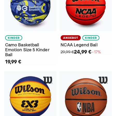
KINDER
ANGEBOT
KINDER
Camo Basketball
NCAA Legend Ball
Emotion Size 5 Kinder
24,99 €
29,99 €
−17%
Ball
19,99 €