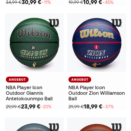
30,99 €
10,99 €
34,99 €
−11%
19,99 €
−45%
ANGEBOT
ANGEBOT
NBA Player Icon
NBA Player Icon
Outdoor Giannis
Outdoor Zion Williamson
Antetokounmpo Ball
Ball
23,99 €
18,99 €
29,99 €
−20%
29,99 €
−37%