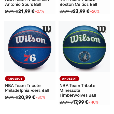
Antonio Spurs Ball
Boston Celtics Ball
21,99 €
23,99 €
29,99 €
−27%
29,99 €
−20%
ANGEBOT
ANGEBOT
NBA Team Tribute
NBA Team Tribute
Philadelphia 76ers Ball
Minessota
Timberwolves Ball
20,99 €
29,99 €
−30%
17,99 €
29,99 €
−40%