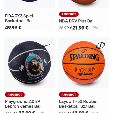
ANGEBOT
FIBA 3X3 Spiel
Basketball Ball
NBA DRV Plus Ball
49,99 €
21,99 €
26,99 €
−19%
ANGEBOT
ANGEBOT
Playground 2.0 8P
Layup Tf-50 Rubber
Lebron James Ball
Basketball Sz7 Ball
23,99 €
12,99 €
34,99 €
−31%
24,99 €
−48%