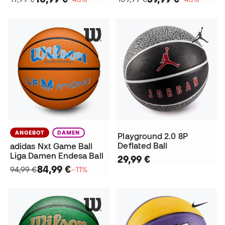
ANGEBOT
DAMEN
Playground 2.0 8P
Deflated Ball
adidas Nxt Game Ball
Liga Damen Endesa Ball
29,99 €
84,99 €
94,99 €
−11%