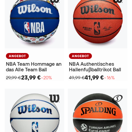
ANGEBOT
ANGEBOT
NBA Team Hommage an
NBA Authentisches
das Alle Team Ball
Hallenfuβballtrikot Ball
23,99 €
41,99 €
29,99 €
−20%
49,99 €
−16%