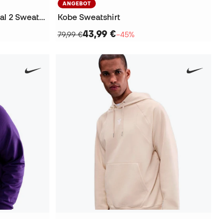
ANGEBOT
Kobe Bryant Fleece Essential 2 Sweatshirt
Kobe Sweatshirt
43,99 €
79,99 €
−45%