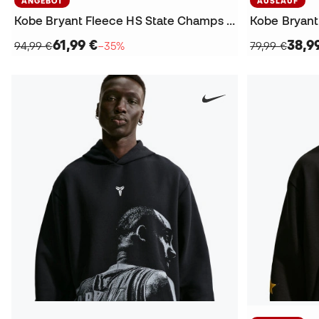
ANGEBOT
AUSLAUF
Kobe Bryant Fleece HS State Champs Sweatshirt
61,99 €
38,9
94,99 €
−35%
79,99 €