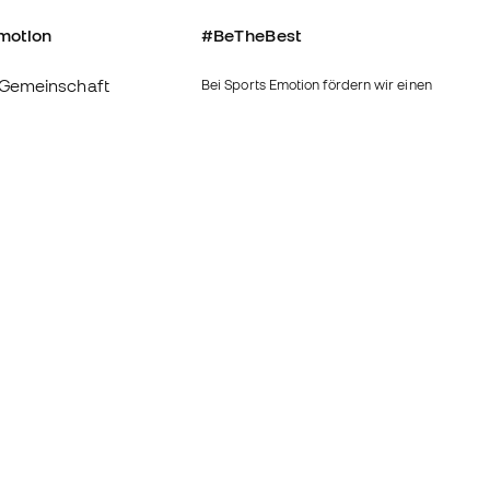
motion
#BeTheBest
Gemeinschaft
Bei Sports Emotion fördern wir einen
sportlichen Lebensstil, der darauf abzielt,
das vollkommene Glück der Sportler zu
erreichen, dank des Ökosystems, das von
ns
jeder der spezialisierten Marken der
Gruppe geschaffen wird.
Bedingungen und
Fútbol Emotion
inie
Running Emotion
-Bestimmungen
schluss