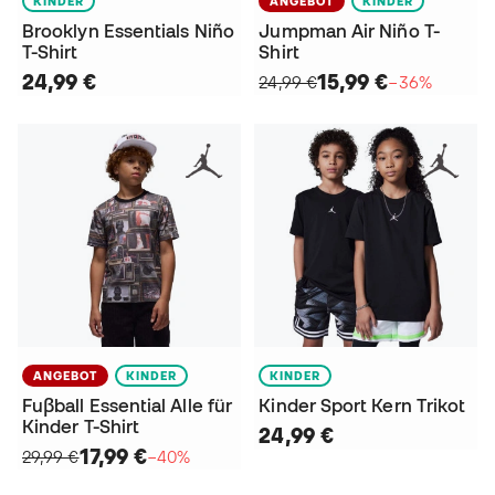
KINDER
ANGEBOT
KINDER
Brooklyn Essentials Niño
Jumpman Air Niño T-
T-Shirt
Shirt
24,99 €
15,99 €
24,99 €
−36%
ANGEBOT
KINDER
KINDER
Fuβball Essential Alle für
Kinder Sport Kern Trikot
Kinder T-Shirt
24,99 €
17,99 €
29,99 €
−40%