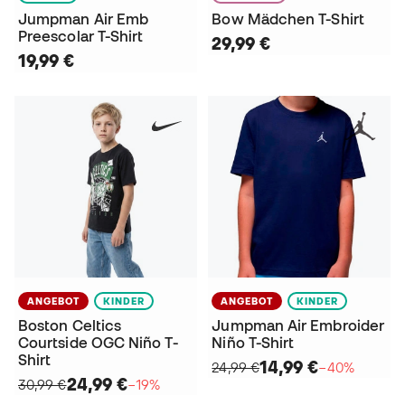
Jumpman Air Emb
Bow Mädchen T-Shirt
Preescolar T-Shirt
29,99 €
19,99 €
ANGEBOT
KINDER
ANGEBOT
KINDER
Boston Celtics
Jumpman Air Embroider
Courtside OGC Niño T-
Niño T-Shirt
Shirt
14,99 €
24,99 €
−40%
24,99 €
30,99 €
−19%