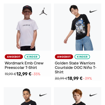
ANGEBOT
KINDER
ANGEBOT
KINDER
Wordmark Emb Crew
Golden State Warriors
Preescolar T-Shirt
Courtside OGC Niño T-
Shirt
12,99 €
19,99 €
−35%
18,99 €
30,99 €
−39%