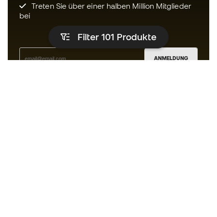
Treten Sie über einer halben Million Mitglieder
bei
Filter 101
Produkte
ANMELDUNG
Ich bin damit einverstanden, dass ich gemäß der
Datenschutzrichtlinie
von Sports Emotion personalisierte
Mitteilungen erhalte.
Die App
für alle, die Basketball
anders erleben.