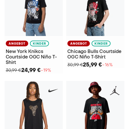
ANGEBOT
KINDER
ANGEBOT
KINDER
New York Knikcs
Chicago Bulls Courtside
Courtside OGC Niño T-
OGC Niño T-Shirt
Shirt
25,99 €
30,99 €
−16%
24,99 €
30,99 €
−19%