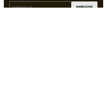
ANMELDUNG
Ich bin damit einverstanden, dass ich gemäß der
Datenschutzrichtlinie
von Sports Emotion personalisierte
Mitteilungen erhalte.
Die App
für alle, die Basketball
anders erleben.
Können wir Ihnen helfen?