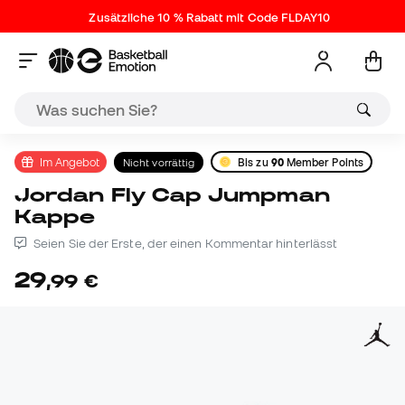
Zusätzliche 10 % Rabatt mit Code FLDAY10
Im Angebot
Nicht vorrättig
Bis zu
90
Member Points
Jordan Fly Cap Jumpman
Kappe
Seien Sie der Erste, der einen Kommentar hinterlässt
29
,
99
€