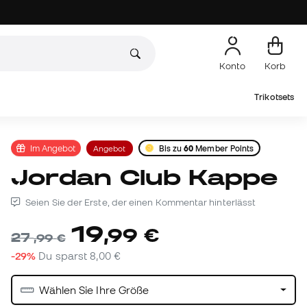
Konto
Korb
Trikotsets
Im Angebot
Angebot
Bis zu
60
Member Points
Jordan Club Kappe
Seien Sie der Erste, der einen Kommentar hinterlässt
19
,
99
€
27
,
99
€
-29%
Du sparst
8,00 €
Wählen Sie Ihre Größe