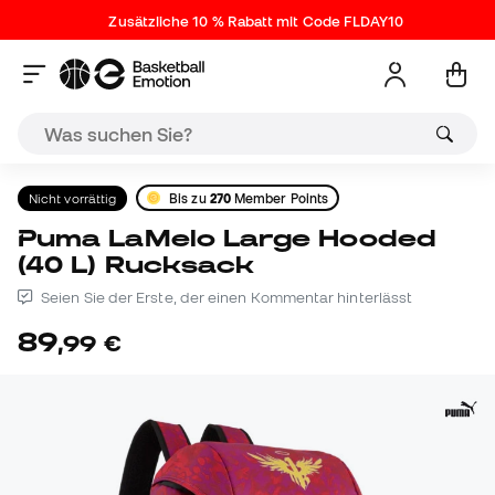
Zusätzliche 10 % Rabatt mit Code FLDAY10
Nicht vorrättig
Bis zu
270
Member Points
Puma LaMelo Large Hooded
(40 L) Rucksack
Seien Sie der Erste, der einen Kommentar hinterlässt
89
,
99
€