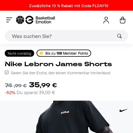
Zusätzliche 10 % Rabatt mit Code FLDAY10
Nicht vorrättig
Bis zu
108
Member Points
Nike Lebron James Shorts
Seien Sie der Erste, der einen Kommentar hinterlässt
35
,
99
€
74
,
99
€
-52%
Du sparst
39,00 €