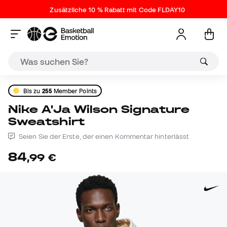
Zusätzliche 10 % Rabatt mit Code FLDAY10
Bis zu
255
Member Points
Nike A'Ja Wilson Signature
Sweatshirt
Seien Sie der Erste, der einen Kommentar hinterlässt
84
,
99
€