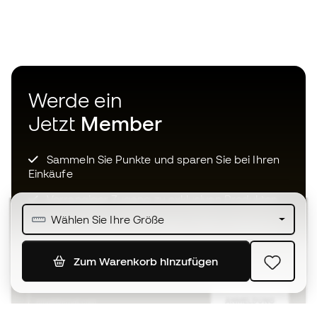
Werde ein
Jetzt
Member
Sammeln Sie Punkte und sparen Sie bei Ihren
Einkäufe
Vorrangiger Zugang zu exklusiven Produkten
Wählen Sie Ihre Größe
Treten Sie über einer halben Million Mitglieder
bei
Zum Warenkorb hinzufügen
ANMELDUNG