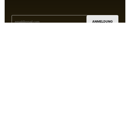
ANMELDUNG
Ich bin damit einverstanden, dass ich gemäß der
Datenschutzrichtlinie
von Sports Emotion personalisierte
Mitteilungen erhalte.
Die App
für alle, die Basketball
anders erleben.