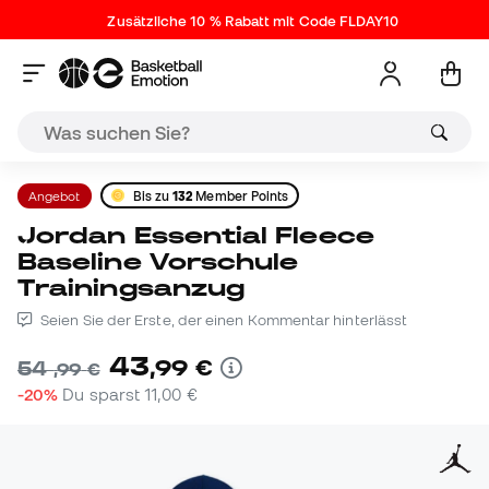
Zusätzliche 10 % Rabatt mit Code FLDAY10
Angebot
Bis zu
132
Member Points
Jordan Essential Fleece
Baseline Vorschule
Trainingsanzug
Seien Sie der Erste, der einen Kommentar hinterlässt
43
,
99
€
54
,
99
€
-20%
Du sparst
11,00 €