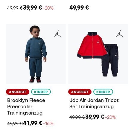
39,99 €
49,99 €
49,99 €
−20%
ANGEBOT
KINDER
ANGEBOT
KINDER
Brooklyn Fleece
Jdb Air Jordan Tricot
Preescolar
Set Trainingsanzug
Trainingsanzug
39,99 €
49,99 €
−20%
41,99 €
49,99 €
−16%