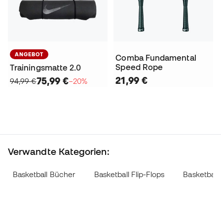
ANGEBOT
Comba Fundamental
Speed Rope
Trainingsmatte 2.0
21,99 €
75,99 €
94,99 €
−20%
Verwandte Kategorien:
Basketball Bücher
Basketball Flip-Flops
Basketball 