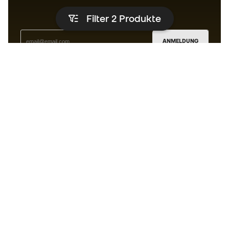
Filter 2
Produkte
ANMELDUNG
Ich bin damit einverstanden, dass ich gemäß der
Datenschutzrichtlinie
von Sports Emotion personalisierte
Mitteilungen erhalte.
Die App
für alle, die Basketball
anders erleben.