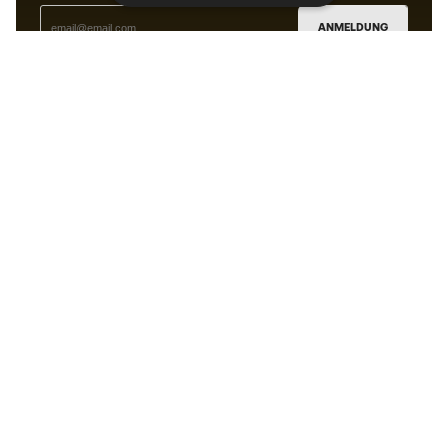
ANMELDUNG
Ich bin damit einverstanden, dass ich gemäß der
Datenschutzrichtlinie
von Sports Emotion personalisierte
Mitteilungen erhalte.
Die App
für alle, die Basketball
anders erleben.
Können wir Ihnen helfen?