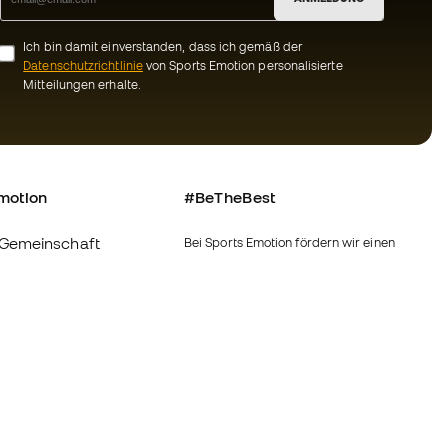
Ich bin damit einverstanden, dass ich gemäß der
Datenschutzrichtlinie
von Sports Emotion personalisierte
Mitteilungen erhalte.
motion
#BeTheBest
Gemeinschaft
Bei Sports Emotion fördern wir einen
sportlichen Lebensstil, der darauf abzielt,
das vollkommene Glück der Sportler zu
erreichen, dank des Ökosystems, das von
ns
jeder der spezialisierten Marken der
Gruppe geschaffen wird.
Bedingungen und
Fútbol Emotion
inie
Running Emotion
-Bestimmungen