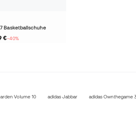
 7 Basketballschuhe
9 €
−40%
Harden Volume 10
adidas Jabbar
adidas Ownthegame 3