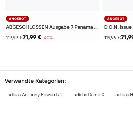
ANGEBOT
ANGEBOT
ABGESCHLOSSEN Ausgabe 7 Panama Basketballschuhe
D.O.N. Issue
71,99 €
71,9
119,99 €
−40%
119,99 €
Verwandte Kategorien:
adidas Anthony Edwards 2
adidas Dame X
adidas 