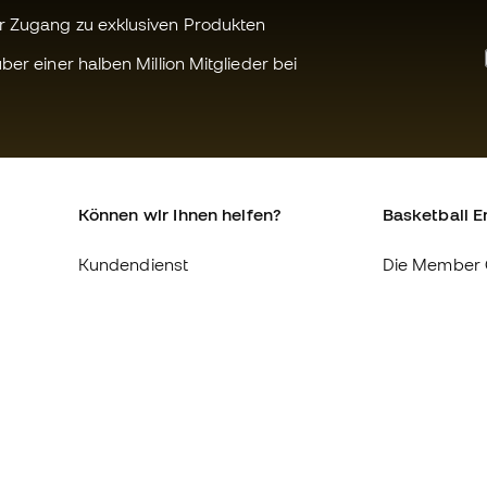
r Zugang zu exklusiven Produkten
ber einer halben Million Mitglieder bei
Können wir Ihnen helfen?
Basketball E
Kundendienst
Die Member 
Umtausch und Rückgabe
Über uns
Äquivalenz der Schuhgrößen
Arbeite mit u
Compliance
Allgemeine 
Konditionen
Internationale Basketball Emotion-
Websites
Cookie-Richtl
Datenschutz