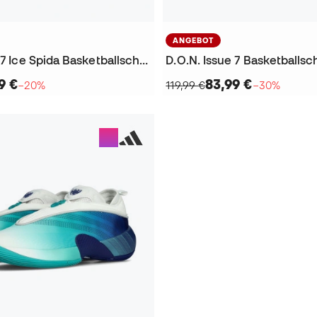
ANGEBOT
D.O.N. Issue 7 Ice Spida Basketballschuhe
D.O.N. Issue 7 Basketballs
9 €
83,99 €
−20%
119,99 €
−30%