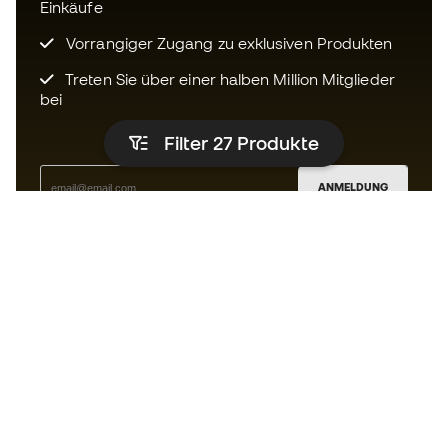
Einkäufe
Vorrangiger Zugang zu exklusiven Produkten
Treten Sie über einer halben Million Mitglieder
bei
Filter 27
Produkte
ANMELDUNG
Ich bin damit einverstanden, dass ich gemäß der
Datenschutzrichtlinie
von Sports Emotion personalisierte
Mitteilungen erhalte.
Die App
für alle, die Basketball
anders erleben.