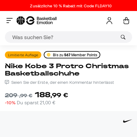
Zusätzliche 10 % Rabatt mit Code FLDAY10
Limitierte Auflage
Bis zu
567
Member Points
Nike Kobe 3 Protro Christmas
Basketballschuhe
Seien Sie der Erste, der einen Kommentar hinterlässt
188
,
99
€
209
,
99
€
-10%
Du sparst
21,00 €