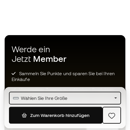
Werde ein
Jetzt
Member
Sammeln Sie Punkte und sparen Sie bei Ihren
Einkäufe
Vorrangiger Zugang zu exklusiven Produkten
Wählen Sie Ihre Größe
Treten Sie über einer halben Million Mitglieder
bei
Zum Warenkorb hinzufügen