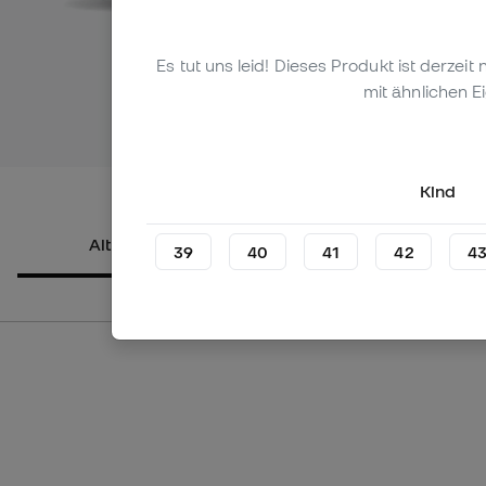
Es tut uns leid! Dieses Produkt ist derzei
mit ähnlichen E
Mehr Bilder
Kind
Alternative Produkte
Über das
39
40
41
42
4