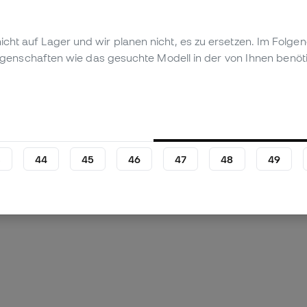
t nicht auf Lager und wir planen nicht, es zu ersetzen. Im Fol
igenschaften wie das gesuchte Modell in der von Ihnen benöt
 anzeigen (2)
 Produkt
Persönliche Bewertung (1)
3
44
45
46
47
48
49