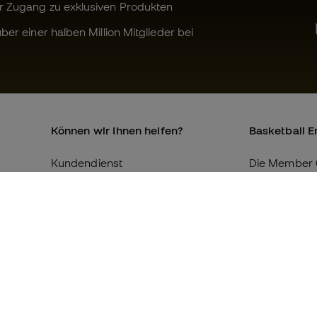
r Zugang zu exklusiven Produkten
ber einer halben Million Mitglieder bei
Können wir Ihnen helfen?
Basketball E
Kundendienst
Die Member 
Umtausch und Rückgabe
Über uns
Äquivalenz der Schuhgrößen
Arbeite mit u
Compliance
Allgemeine 
Konditionen
Internationale Basketball Emotion-
Websites
Cookie-Richtl
Datenschutz