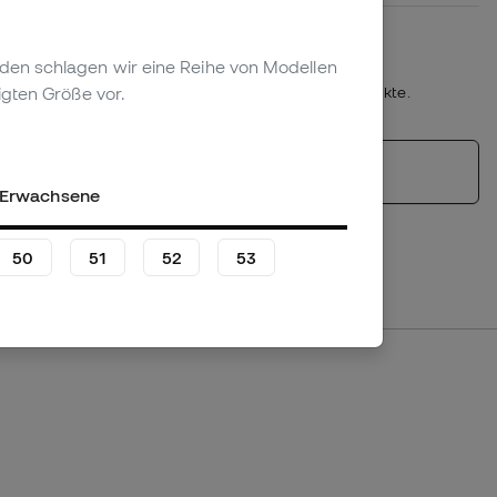
Plazo de devolución/cambio: 30 días
Rückgaberecht
genden schlagen wir eine Reihe von Modellen
*Nicht anwendbar auf personalisierte Produkte.
igten Größe vor.
Ähnliche Produkte
Erwachsene
50
51
52
53