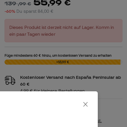
55
,
99
€
139
,
99
€
-60%
Du sparst
84,00 €
Dieses Produkt ist derzeit nicht auf Lager. Komm in
ein paar Tagen wieder
Füge mindestens
60 €
hinzu, um kostenlosen Versand zu erhalten
0,00 €
+55,99 €
Kostenloser Versand nach España Peninsular ab
60 €
4,99 € für kleinere Bestellungen
Verfügbarkeit im Geschäft
Prüfen , ob dieses Produkt in Ihrem
nächstgelegenen Geschäft erhältlich ist.