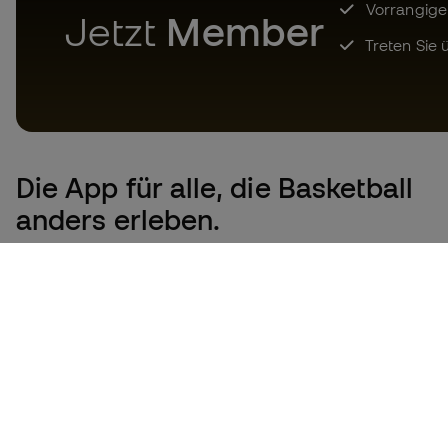
Vorrangige
Jetzt
Member
Treten Sie ü
Die App
für alle, die Basketball
anders erleben.