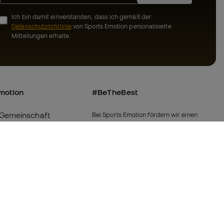
Ich bin damit einverstanden, dass ich gemäß der
Datenschutzrichtlinie
von Sports Emotion personalisierte
Mitteilungen erhalte.
motion
#BeTheBest
Gemeinschaft
Bei Sports Emotion fördern wir einen
sportlichen Lebensstil, der darauf abzielt,
das vollkommene Glück der Sportler zu
erreichen, dank des Ökosystems, das von
ns
jeder der spezialisierten Marken der
Gruppe geschaffen wird.
Bedingungen und
Fútbol Emotion
inie
Running Emotion
-Bestimmungen