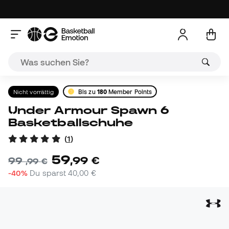
Nicht vorrättig
Bis zu
180
Member Points
Under Armour Spawn 6
Basketballschuhe
(
1
)
59
,
99
€
99
,
99
€
-40%
Du sparst
40,00 €