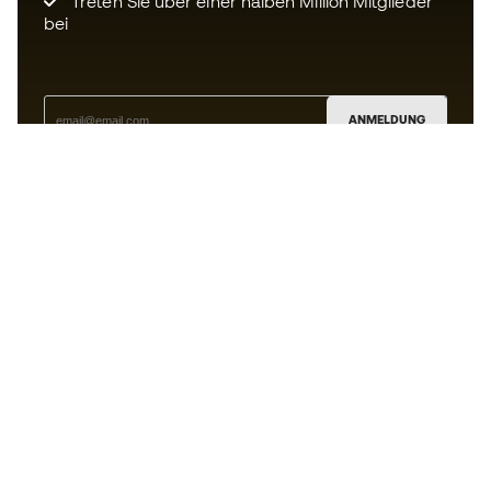
Treten Sie über einer halben Million Mitglieder
bei
ANMELDUNG
Ich bin damit einverstanden, dass ich gemäß der
Datenschutzrichtlinie
von Sports Emotion personalisierte
Mitteilungen erhalte.
Die App
für alle, die Basketball
anders erleben.