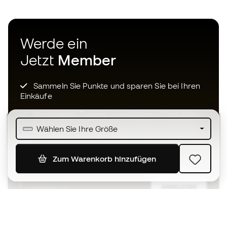
Werde ein
Jetzt
Member
Sammeln Sie Punkte und sparen Sie bei Ihren
Einkäufe
Vorrangiger Zugang zu exklusiven Produkten
Wählen Sie Ihre Größe
Treten Sie über einer halben Million Mitglieder
bei
Zum Warenkorb hinzufügen
ANMELDUNG
Ich bin damit einverstanden, dass ich gemäß der
Datenschutzrichtlinie
von Sports Emotion personalisierte