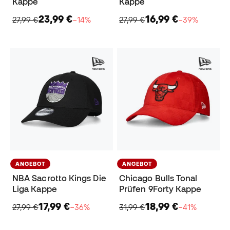
Kappe
Kappe
23,99 €
16,99 €
27,99 €
−14%
27,99 €
−39%
ANGEBOT
ANGEBOT
NBA Sacrotto Kings Die
Chicago Bulls Tonal
Liga Kappe
Prüfen 9Forty Kappe
17,99 €
18,99 €
27,99 €
−36%
31,99 €
−41%