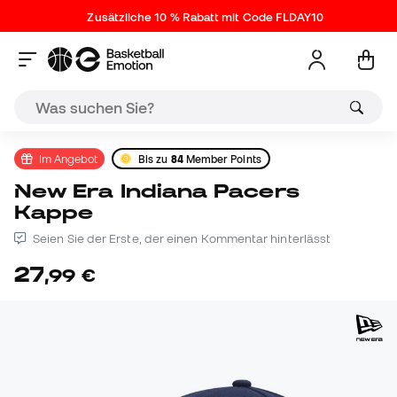
Zusätzliche 10 % Rabatt mit Code FLDAY10
Im Angebot
Bis zu
84
Member Points
New Era Indiana Pacers
Kappe
Seien Sie der Erste, der einen Kommentar hinterlässt
27
,
99
€