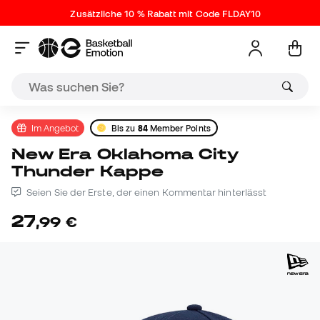
Zusätzliche 10 % Rabatt mit Code FLDAY10
Im Angebot
Bis zu
84
Member Points
New Era Oklahoma City
Thunder Kappe
Seien Sie der Erste, der einen Kommentar hinterlässt
27
,
99
€