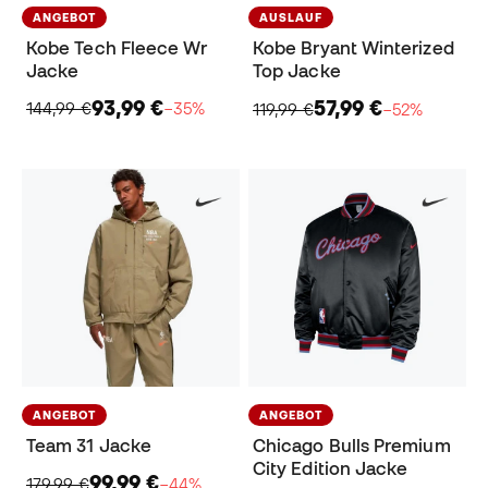
ANGEBOT
AUSLAUF
Kobe Tech Fleece Wr
Kobe Bryant Winterized
Jacke
Top Jacke
93,99 €
57,99 €
144,99 €
−35%
119,99 €
−52%
ANGEBOT
ANGEBOT
Team 31 Jacke
Chicago Bulls Premium
City Edition Jacke
99,99 €
179,99 €
−44%