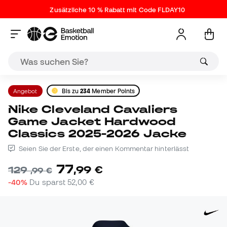
Zusätzliche 10 % Rabatt mit Code FLDAY10
Angebot
Bis zu
234
Member Points
Nike Cleveland Cavaliers
Game Jacket Hardwood
Classics 2025-2026 Jacke
Seien Sie der Erste, der einen Kommentar hinterlässt
77
,
99
€
129
,
99
€
-40%
Du sparst
52,00 €