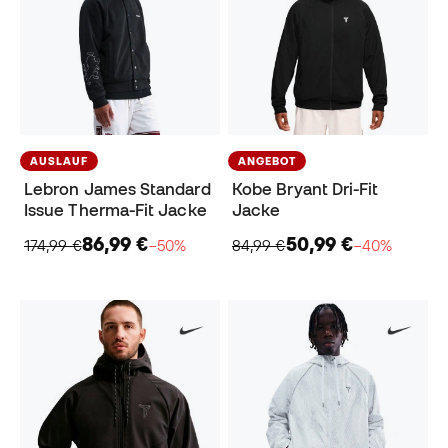
AUSLAUF
ANGEBOT
Lebron James Standard
Kobe Bryant Dri-Fit
Issue Therma-Fit Jacke
Jacke
86,99 €
50,99 €
174,99 €
−50%
84,99 €
−40%