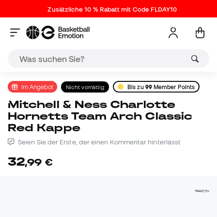
Zusätzliche 10 % Rabatt mit Code FLDAY10
Im Angebot
Nicht vorrättig
Bis zu
99
Member Points
Mitchell & Ness Charlotte
Hornetts Team Arch Classic
Red Kappe
Seien Sie der Erste, der einen Kommentar hinterlässt
32
,
99
€