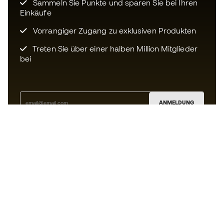
Sammeln Sie Punkte und sparen Sie bei Ihren
Einkäufe
Vorrangiger Zugang zu exklusiven Produkten
Treten Sie über einer halben Million Mitglieder
bei
ANMELDUNG
Ich bin damit einverstanden, dass ich gemäß der
Datenschutzrichtlinie
von Sports Emotion personalisierte
Mitteilungen erhalte.
Die App
für alle, die Basketball
anders erleben.