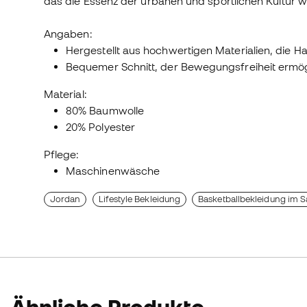
das die Essenz der urbanen und sportlichen Kultur w
Angaben:
Hergestellt aus hochwertigen Materialien, die H
Bequemer Schnitt, der Bewegungsfreiheit ermög
Material:
80% Baumwolle
20% Polyester
Pflege:
Maschinenwäsche
Jordan
Lifestyle Bekleidung
Basketballbekleidung im S