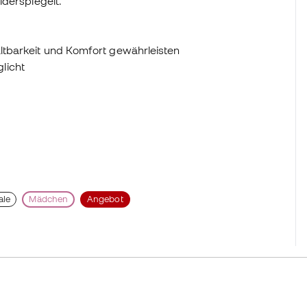
iderspiegelt.
altbarkeit und Komfort gewährleisten
licht
ale
Mädchen
Angebot