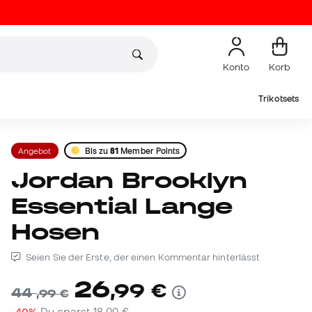
Konto
Korb
Trikotsets
Angebot
Bis zu
81
Member Points
Jordan Brooklyn
Essential Lange
Hosen
Seien Sie der Erste, der einen Kommentar hinterlässt
26
,
99
€
44
,
99
€
-40%
Du sparst
18,00 €