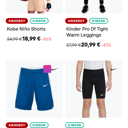
ANGEBOT
KINDER
ANGEBOT
KINDER
Kobe Niño Shorts
Kinder Pro Df Tight
Warm Leggings
18,99 €
34,99 €
−46%
20,99 €
37,99 €
−45%
ANGEBOT
KINDER
KINDER