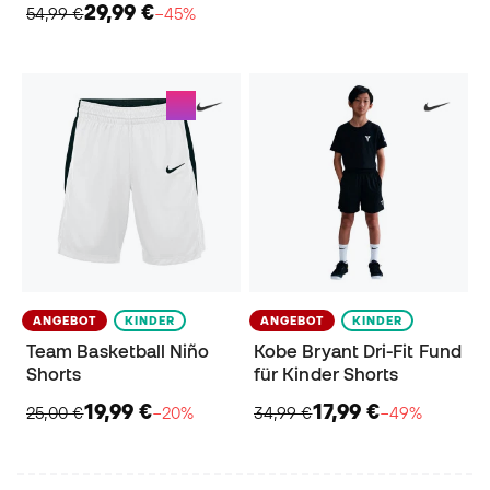
29,99 €
54,99 €
−45%
ANGEBOT
KINDER
ANGEBOT
KINDER
Team Basketball Niño
Kobe Bryant Dri-Fit Fund
Shorts
für Kinder Shorts
19,99 €
17,99 €
25,00 €
−20%
34,99 €
−49%