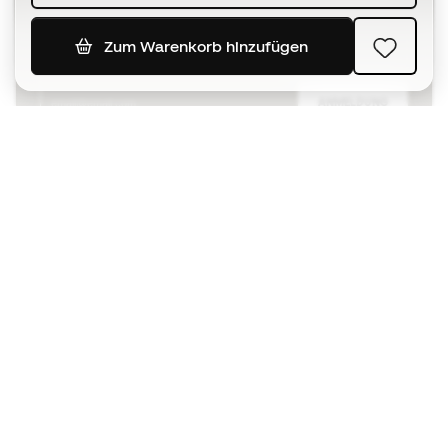
bei
Zum Warenkorb hinzufügen
ANMELDUNG
Ich bin damit einverstanden, dass ich gemäß der
Datenschutzrichtlinie
von Sports Emotion personalisierte
Mitteilungen erhalte.
Die App
für alle, die Basketball
anders erleben.