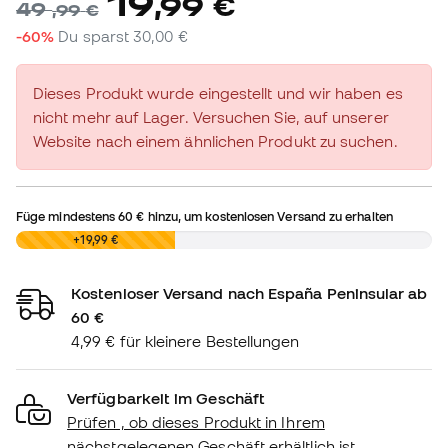
19
,
99
€
49
,
99
€
-60%
Du sparst
30,00 €
Dieses Produkt wurde eingestellt und wir haben es
nicht mehr auf Lager. Versuchen Sie, auf unserer
Website nach einem ähnlichen Produkt zu suchen.
Füge mindestens
60 €
hinzu, um kostenlosen Versand zu erhalten
0,00 €
+19,99 €
Kostenloser Versand nach España Peninsular ab
60 €
4,99 € für kleinere Bestellungen
Verfügbarkeit im Geschäft
Prüfen , ob dieses Produkt in Ihrem
nächstgelegenen Geschäft erhältlich ist.