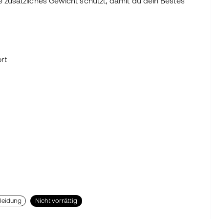
zusätzliches Gewicht schützt, damit du dein Bestes
rt
leidung
Nicht vorrättig