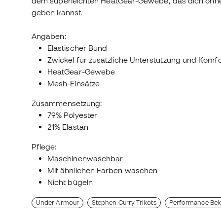
dem superleichten HeatGear-Gewebe, das dich ohne 
geben kannst.
Angaben:
Elastischer Bund
Zwickel für zusätzliche Unterstützung und Komfo
HeatGear-Gewebe
Mesh-Einsätze
Zusammensetzung:
79% Polyester
21% Elastan
Pflege:
Maschinenwaschbar
Mit ähnlichen Farben waschen
Nicht bügeln
Under Armour
Stephen Curry Trikots
Performance Bek