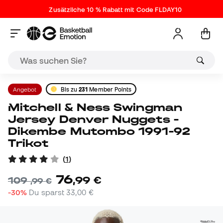
Zusätzliche 10 % Rabatt mit Code FLDAY10
Angebot
Bis zu
231
Member Points
Mitchell & Ness Swingman
Jersey Denver Nuggets -
Dikembe Mutombo 1991-92
Trikot
(
1
)
76
,
99
€
109
,
99
€
-30%
Du sparst
33,00 €