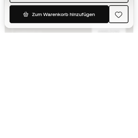
bei
Zum Warenkorb hinzufügen
ANMELDUNG
Ich bin damit einverstanden, dass ich gemäß der
Datenschutzrichtlinie
von Sports Emotion personalisierte
Mitteilungen erhalte.
Die App
für alle, die Basketball
anders erleben.