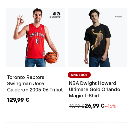
ANGEBOT
Toronto Raptors
NBA Dwight Howard
Swingman José
Ultimate Gold Orlando
Calderon 2005-06 Trikot
Magic T-Shirt
129,99 €
26,99 €
49,99 €
−46%