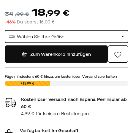
18
,
99
€
34
,
99
€
-46%
Du sparst
16,00 €
Wählen Sie Ihre Größe
Zum Warenkorb hinzufügen
Füge mindestens
60 €
hinzu, um kostenlosen Versand zu erhalten
0,00 €
+18,99 €
Kostenloser Versand nach España Peninsular ab
60 €
4,99 € für kleinere Bestellungen
Verfügbarkeit im Geschäft