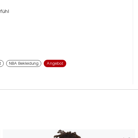
fühl
t
NBA Bekleidung
Angebot