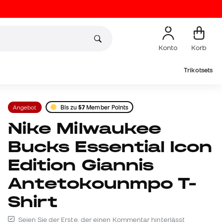
Konto
Korb
Trikotsets
Angebot
Bis zu
57
Member Points
Nike Milwaukee
Bucks Essential Icon
Edition Giannis
Antetokounmpo T-
Shirt
Seien Sie der Erste, der einen Kommentar hinterlässt