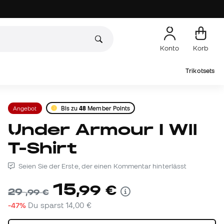
Konto
Korb
Trikotsets
Angebot
Bis zu
48
Member Points
Under Armour I Wll
T-Shirt
Seien Sie der Erste, der einen Kommentar hinterlässt
15
,
99
€
29
,
99
€
-47%
Du sparst
14,00 €