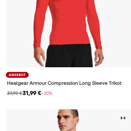
ANGEBOT
Heatgear Armour Compression Long Sleeve Trikot
31,99 €
39,99 €
−20%