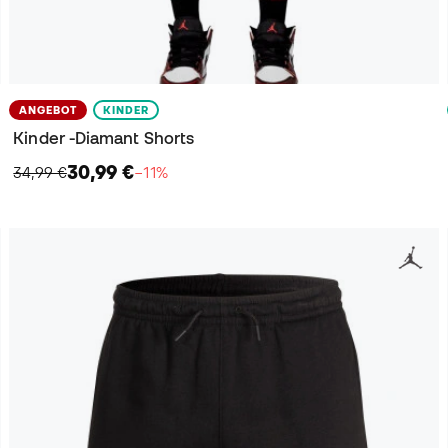
ANGEBOT
KINDER
Kinder -Diamant Shorts
30,99 €
34,99 €
−11%