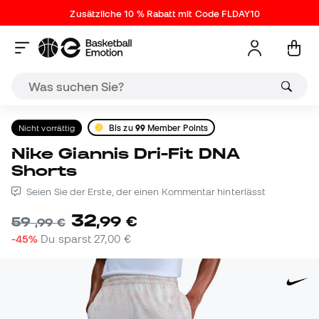
Zusätzliche 10 % Rabatt mit Code FLDAY10
Nicht vorrättig
Bis zu
99
Member Points
Nike Giannis Dri-Fit DNA
Shorts
Seien Sie der Erste, der einen Kommentar hinterlässt
32
,
99
€
59
,
99
€
-45%
Du sparst
27,00 €