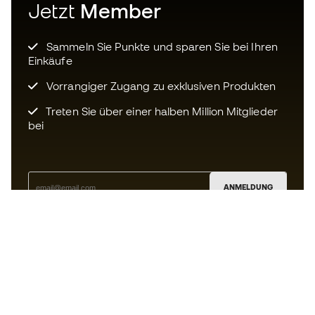
Jetzt
Member
Sammeln Sie Punkte und sparen Sie bei Ihren
Einkäufe
Vorrangiger Zugang zu exklusiven Produkten
Treten Sie über einer halben Million Mitglieder
bei
ANMELDUNG
Ich bin damit einverstanden, dass ich gemäß der
Datenschutzrichtlinie
von Sports Emotion personalisierte
Mitteilungen erhalte.
Die App
für alle, die Basketball