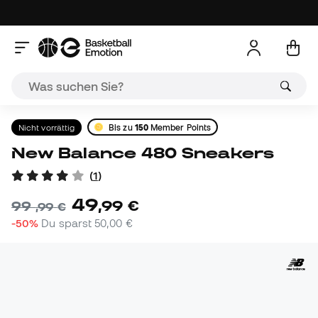
Nicht vorrättig
Bis zu
150
Member Points
New Balance 480 Sneakers
(
1
)
49
,
99
€
99
,
99
€
-50%
Du sparst
50,00 €